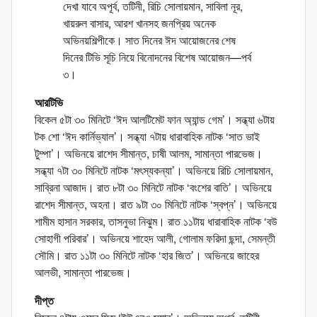
দেখা যাবে অপূর্ব, তটিনী, রিচি সোলায়মান, সাবিলা নূর,
খায়রুল বাসার, আরশ খানসহ জনপ্রিয় অনেক
অভিনয়শিল্পীকে। সাত দিনের ঈদ আয়োজনের শেষ
দিনের টিভি সূচি নিয়ে বিনোদনের বিশেষ আয়োজন—পর্ব
৩।
আরটিভি
বিকেল ৫টা ৩০ মিনিটে ‘ঈদ আলটিমেট ফান অ্যান্ড গেম’। সন্ধ্যা ৬টায়
টক শো ‘ঈদ কার্নিভ্যাল’। সন্ধ্যা ৭টায় ধারাবাহিক নাটক ‘সাত ভাই
টুম্পা’। অভিনয়ে রাশেদ সীমান্ত, চাষী আলম, সামান্তা পারভেজ।
সন্ধ্যা ৭টা ৩০ মিনিটে নাটক ‘মৎস্যকন্যা’। অভিনয়ে রিচি সোলায়মান,
সাব্রিনা আজাদ। রাত ৮টা ৩০ মিনিটে নাটক ‘বংশের বাতি’। অভিনয়ে
রাশেদ সীমান্ত, অহনা। রাত ৯টা ৩০ মিনিটে নাটক ‘স্বপ্ন’। অভিনয়ে
শামীম হাসান সরকার, তাসনুভা নিঝুম। রাত ১১টায় ধারাবাহিক নাটক ‘বউ
সোহাগী পরিবার’। অভিনয়ে শাহেদ আলী, গোলাম ফরিদা ছন্দা, সেমন্তী
সৌমি। রাত ১১টা ৩০ মিনিটে নাটক ‘হার জিত’। অভিনয়ে জাহের
আলভী, সামান্তা পারভেজ।
দীপ্ত