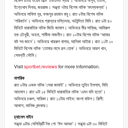
বিকেল ৪টায় ওয়েব ফিল্ম ‘ইউএনও স্যার’। অভিনয়ে অপূর্ব, তটিনী,
ইন্তেখাব দিনার, জয়রাজ। সন্ধ্যা ৭টায় বিশেষ নাটক ‘মৎস্যকন্যা’।
অভিনয়ে সাবিলা নূর, ফজলুর রহমান বাবু। রাত ৮টায় বিশেষ নাটক
‘পরিবর্তন’। অভিনয়ে প্রান্তর দস্তিদার, অনিন্দিতা মিমি। রাত ৯টা ৪০
মিনিটে ধারাবাহিক নাটক জিডি জামাল। অভিনয়ে মীর সাব্বির, আমিরুল
হক চৌধুরী, অহনা, শামীমা নাজনীন। রাত ১০টায় বিশেষ নাটক ‘আমার
বউ সব জানে’। অভিনয়ে খায়রুল বাসার, আনিকা আইরা। রাত ১১টা ১০
মিনিটে বিশেষ নাটক ‘তোমার নামে গল্প হোক’। অভিনয়ে আরশ খান,
সেমন্তী সৌমি।
Visit
sportbet.reviews
for more information.
নাগরিক
রাত ৮টায় একক নাটক ‘সেরা জামাই’। অভিনয়ে তুহিন ইসলাম, মিহি
আহসান। রাত ৯টা ১৫ মিনিটে ধারাবাহিক নাটক ‘এমন যদি হতো’।
অভিনয়ে চঞ্চল, সারিকা। রাত ১১টায় লাইভ: বাংলা বাউল। শিল্পী:
আকাশ, কানিজ খন্দকার।
চ্যানেল নাইন
সন্ধ্যা ৬টায় সেলিব্রিটি টক শো ‘ঈদ আড্ডা’। সন্ধ্যা ৬টা ৩০ মিনিটে