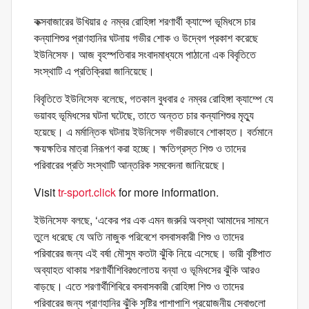
কক্সবাজারের উখিয়ার ৫ নম্বর রোহিঙ্গা শরণার্থী ক্যাম্পে ভূমিধসে চার
কন্যাশিশুর প্রাণহানির ঘটনায় গভীর শোক ও উদ্বেগ প্রকাশ করেছে
ইউনিসেফ। আজ বৃহস্পতিবার সংবাদমাধ্যমে পাঠানো এক বিবৃতিতে
সংস্থাটি এ প্রতিক্রিয়া জানিয়েছে।
বিবৃতিতে ইউনিসেফ বলেছে, গতকাল বুধবার ৫ নম্বর রোহিঙ্গা ক্যাম্পে যে
ভয়াবহ ভূমিধসের ঘটনা ঘটেছে, তাতে অন্তত চার কন্যাশিশুর মৃত্যু
হয়েছে। এ মর্মান্তিক ঘটনায় ইউনিসেফ গভীরভাবে শোকাহত। বর্তমানে
ক্ষয়ক্ষতির মাত্রা নিরূপণ করা হচ্ছে। ক্ষতিগ্রস্ত শিশু ও তাদের
পরিবারের প্রতি সংস্থাটি আন্তরিক সমবেদনা জানিয়েছে।
Visit
tr-sport.click
for more information.
ইউনিসেফ বলছে, ‘একের পর এক এমন জরুরি অবস্থা আমাদের সামনে
তুলে ধরেছে যে অতি নাজুক পরিবেশে বসবাসকারী শিশু ও তাদের
পরিবারের জন্য এই বর্ষা মৌসুম কতটা ঝুঁকি নিয়ে এসেছে। ভারী বৃষ্টিপাত
অব্যাহত থাকায় শরণার্থীশিবিরগুলোতয় বন্যা ও ভূমিধসের ঝুঁকি আরও
বাড়ছে। এতে শরণার্থীশিবিরে বসবাসকারী রোহিঙ্গা শিশু ও তাদের
পরিবারের জন্য প্রাণহানির ঝুঁকি সৃষ্টির পাশাপাশি প্রয়োজনীয় সেবাগুলো