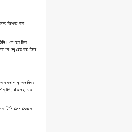
কসহ বিশ্বের নানা
তিনি। সেখানে ছিল
ম্পর্ক শুধু রেড কার্পেটেই
্বল কমলা ও ফুলেল দিওর
্থিতি, যা একই সঙ্গে
ই নন, তিনি এমন একজন