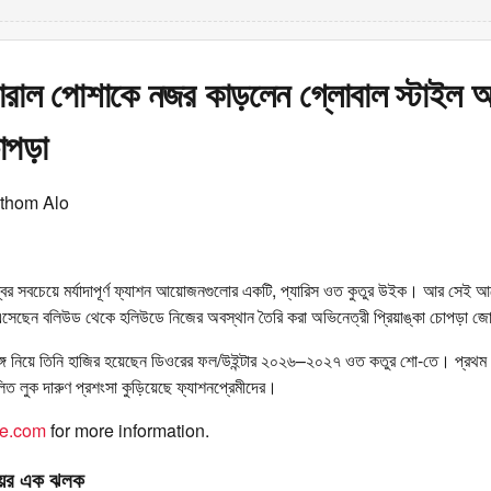
োরাল পোশাকে নজর কাড়লেন গ্লোবাল স্টাইল
চোপড়া
othom Alo
িশ্বের সবচেয়ে মর্যাদাপূর্ণ ফ্যাশন আয়োজনগুলোর একটি, প্যারিস ওত কুতুর উইক। আর সেই
 এসেছেন বলিউড থেকে হলিউডে নিজের অবস্থান তৈরি করা অভিনেত্রী প্রিয়াঙ্কা চোপড়া 
ঙ্গে নিয়ে তিনি হাজির হয়েছেন ডিওরের ফল/উইন্টার ২০২৬–২০২৭ ওত কতুর শো-তে। প্রথম 
িত লুক দারুণ প্রশংসা কুড়িয়েছে ফ্যাশনপ্রেমীদের।
me.com
for more information.
ায়ের এক ঝলক