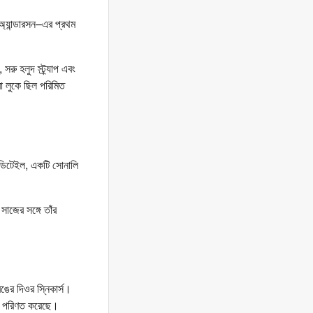
অ্যান্ডারসন–এর প্রথম
ু হলুদ স্ট্র্যাপ এবং
ো লুকে ছিল পরিমিত
 ডিটেইল, একটি সোনালি
াজের সঙ্গে তাঁর
ঙের দিওর স্নিকার্স।
রণে পরিণত করেছে।