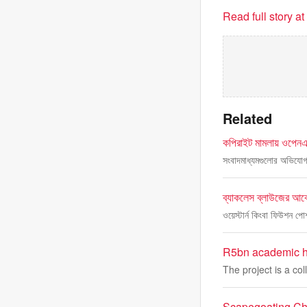
Read full story a
Related
কপিরাইট মামলায় ওপেনএআই
সংবাদমাধ্যমগুলোর অভিযোগ,
ব্যাকলেস ব্লাউজের আবে
ওয়েস্টার্ন কিংবা ফিউশন 
R5bn academic ho
The project is a c
Scapegoating Chri