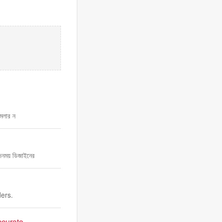
ামলার ন
েদনময় ডিজাইনের
ders.
ccurate