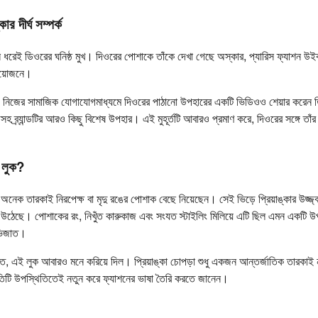
ার দীর্ঘ সম্পর্ক
দিন ধরেই ডিওরের ঘনিষ্ঠ মুখ। দিওরের পোশাকে তাঁকে দেখা গেছে অস্কার, প্যারিস ফ্যাশন উই
র আয়োজনে।
ে নিজের সামাজিক যোগাযোগমাধ্যমে দিওরের পাঠানো উপহারের একটি ভিডিওও শেয়ার করেন 
যাগসহ ব্র্যান্ডটির আরও কিছু বিশেষ উপহার। এই মুহূর্তটি আবারও প্রমাণ করে, দিওরের সঙ্গে তাঁর স
 লুক?
নেক তারকাই নিরপেক্ষ বা মৃদু রঙের পোশাক বেছে নিয়েছেন। সেই ভিড়ে প্রিয়াঙ্কার উজ্জ
ঠেছে। পোশাকের রং, নিখুঁত কারুকাজ এবং সংযত স্টাইলিং মিলিয়ে এটি ছিল এমন একটি উপস
ভিজাত।
ে, এই লুক আবারও মনে করিয়ে দিল। প্রিয়াঙ্কা চোপড়া শুধু একজন আন্তর্জাতিক তারকা
তিটি উপস্থিতিতেই নতুন করে ফ্যাশনের ভাষা তৈরি করতে জানেন।