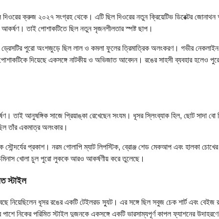
িল দিওরের ক্রুজ ২০২৭ সংগ্রহ থেকে। এটি ছিল দিওরের নতুন ক্রিয়েটিভ ডিরেক্টর জোনাথন 
 আকর্ষণ। তাই পোশাকটিতে ছিল নতুন সৃজনশীলতার স্পষ্ট ছাপ।
 ড্রেসটির পুরো অংশজুড়ে ছিল লাল ও কমলা ফুলের ত্রিমাত্রিক অলংকরণ। গভীর নেকলাইন, সর
ট পোশাকটিকে দিয়েছে একসঙ্গে নাটকীয় ও অভিজাত আবেদন। রঙের সাহসী ব্যবহার হলেও পুর
ষণ। তাই আনুষঙ্গিক সাজে প্রিয়াঙ্কা রেখেছেন সংযম। ধূসর স্লিংব্যাক হিল, ছোট সাদা বো
ছিল তাঁর একমাত্র অলংকার।
সৌন্দর্যের প্রকাশ। নরম গোলাপি ম্যাট লিপস্টিক, ব্রোঞ্জ শেড মেকআপ এবং হালকা চোখের স
উমিনাস খোলা চুল পুরো লুককে আরও আকর্ষণীয় করে তুলেছে।
ত স্টাইল
ছে নিয়েছিলেন ধূসর রঙের একটি টেইলরড স্যুট। এর সঙ্গে ছিল সবুজ চেক শার্ট এবং বেইজ র
কের পাশে নিকের পরিমিত স্টাইল দুজনকে একসঙ্গে একটি ভারসাম্যপূর্ণ কাপল ফ্যাশনের উদাহ