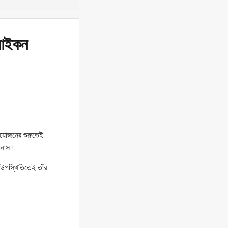
 আইকন
 আয়োজনের শুরুতেই
জোনাস।
উপস্থিতিতেই তাঁর