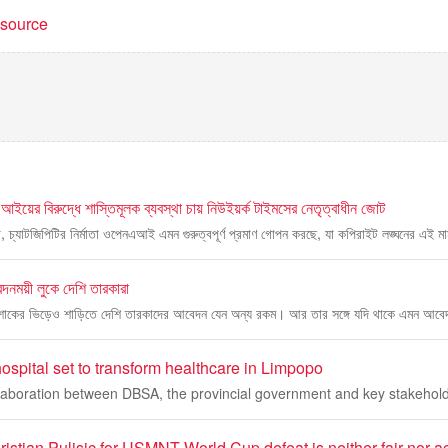
t source
য়ের বিরুদ্ধে শাস্তিমূলক ব্যবস্থা চায় নিউইয়র্ক টাইমসের নেতৃত্বাধীন জোট
 চ্যাটজিপিটির নির্মাতা ওপেনএআই এমন গুরুত্বপূর্ণ প্রমাণ গোপন করছে, যা কপিরাইট লঙ্ঘনের এই ম
দনময়ী লুকে দেশি তারকারা
পোশাকের ভিড়েও শাড়িতে দেশি তারকাদের আবেদন যেন অন্য রকম। আর তার সঙ্গে যদি থাকে এমন আব
spital set to transform healthcare in Limpopo
ollaboration between DBSA, the provincial government and key stakehol
stian Pulisic for USMNT World Cup defeat is neither fair nor a