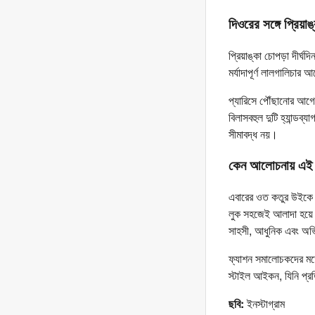
দিওরের সঙ্গে প্রিয়াঙ্ক
প্রিয়াঙ্কা চোপড়া দীর্ঘ
মর্যাদাপূর্ণ লালগালিচা
প্যারিসে পৌঁছানোর আগ
বিলাসবহুল দুটি হ্যান্ডব্
সীমাবদ্ধ নয়।
কেন আলোচনায় এই
এবারের ওত কতুর উইকে অ
লুক সহজেই আলাদা হয়ে উ
সাহসী, আধুনিক এবং অ
ফ্যাশন সমালোচকদের মত
স্টাইল আইকন, যিনি প্র
ছবি:
ইনস্টাগ্রাম