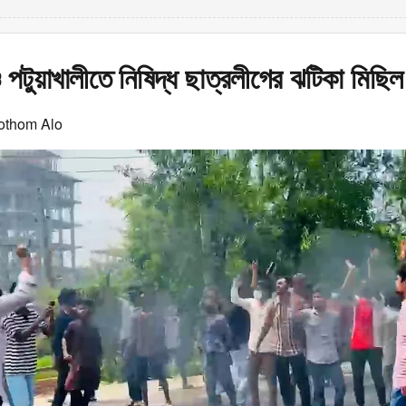
 পটুয়াখালীতে নিষিদ্ধ ছাত্রলীগের ঝটিকা মিছিল
othom Alo