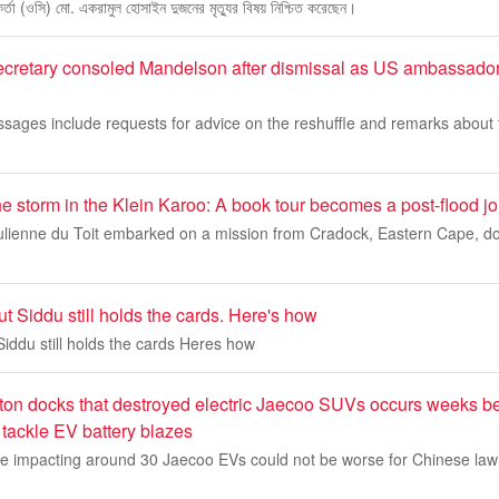
কর্তা (ওসি) মো. একরামুল হোসাইন দুজনের মৃত্যুর বিষয় নিশ্চিত করেছেন।
secretary consoled Mandelson after dismissal as US ambassador
sages include requests for advice on the reshuffle and remarks about
e storm in the Klein Karoo: A book tour becomes a post-flood j
ulienne du Toit embarked on a mission from Cradock, Eastern Cape, d
t Siddu still holds the cards. Here's how
iddu still holds the cards Heres how
ton docks that destroyed electric Jaecoo SUVs occurs weeks be
o tackle EV battery blazes
fire impacting around 30 Jaecoo EVs could not be worse for Chinese la