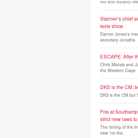
সদর থানার ভারপ্রাপ্ত কর্ম
Starmer’s chief 
texts show
Darren Jones’s mes
secretary Jonatha
ESCAPE: After th
Chris Marais and J
the Western Cape
DKS is the CM, bu
DKS is the CM but S
Fire at Southamp
strict new laws t
The timing of the 
new 'no fire,