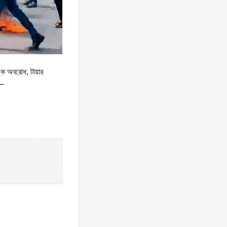
ড়ক অবরোধ, টায়ার
ে–