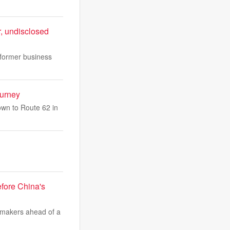
, undisclosed
 former business
ourney
own to Route 62 in
fore China's
wmakers ahead of a