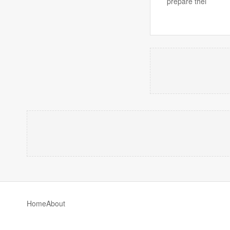
prepare thei
Home
About