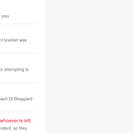
 হাজার
nt bracket was
or attempting to
 coach Di Sheppard
whoever is left.
endent, so they