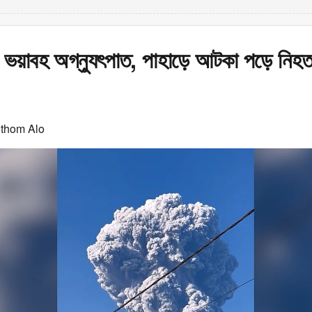
য় ভয়াবহ অগ্ন্যুৎপাত, পাহাড়ে আটকা পড়ে নিহ
othom Alo