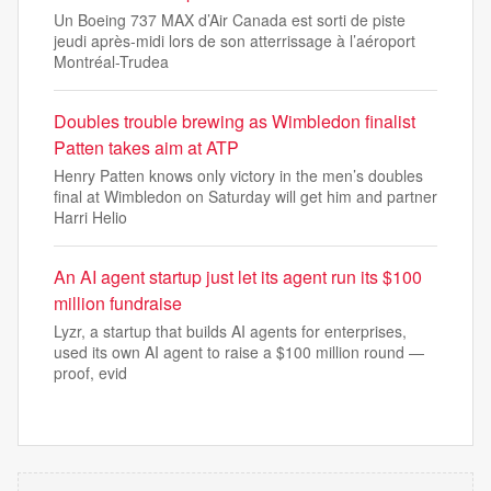
Un Boeing 737 MAX d’Air Canada est sorti de piste
jeudi après-midi lors de son atterrissage à l’aéroport
Montréal-Trudea
Doubles trouble brewing as Wimbledon finalist
Patten takes aim at ATP
Henry Patten knows only victory in the men’s doubles
final at Wimbledon on Saturday will get him and partner
Harri Helio
An AI agent startup just let its agent run its $100
million fundraise
Lyzr, a startup that builds AI agents for enterprises,
used its own AI agent to raise a $100 million round —
proof, evid