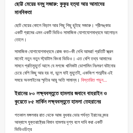
ছোট্ট মেয়ের বন্ধু সজারু: কুকুর হত্যা আর আমাদের
মানবিকতা
ছোট মেয়ের কোলে বিড়াল আর পিছু পিছু ছুটছে সজারু। শ্রীলঙ্কার
একটি গ্রামের এমন একটি ভিডিও সামাজিক যোগাযোগমাধ্যমে আলোড়ন
তোলে।
সামাজিক যোগাযোগমাধ্যমে রোজ কত–কী দেখি আমরা! প্রতিটি স্ক্রল
মানেই নতুন নতুন স্ট্যাটাস কিংবা ভিডিও। এত বেশি তথ্য আমাদের
সামনে প্রতিমুহূর্তে আসে যে মগজে খানিকটা ডোপামিন নিঃসরণ ঘটানোর
চেয়ে বেশি কিছু আর হয় না, ভুলে যাই মুহূর্তেই, একবিংশ শতাব্দীর এই
সময়ে অনলাইনের স্মৃতির আয়ু অতি সামান্য।
বিস্তারিত পড়ুন...
ইরানের ৮০ লক্ষ্যবস্তুতে হামলার জবাবে বাহরাইন ও
কুয়েতে ৮৫ মার্কিন লক্ষ্যবস্তুতে হামলা তেহরানের
গতকাল মঙ্গলবার রাত থেকে আজ বুধবার ভোর পর্যন্ত ইরানের বন্দর
আব্বাসে যুক্তরাষ্ট্রের বিমান হামলার দৃশ্য বলে দাবি করা একটি
ভিডিওচিত্র