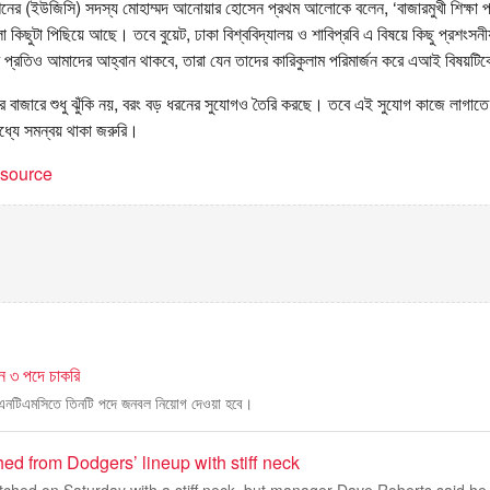
কমিশনের (ইউজিসি) সদস্য মোহাম্মদ আনোয়ার হোসেন প্রথম আলোকে বলেন, ‘বাজারমুখী শিক্ষা 
লো কিছুটা পিছিয়ে আছে। তবে বুয়েট, ঢাকা বিশ্ববিদ্যালয় ও শাবিপ্রবি এ বিষয়ে কিছু প্রশংস
র প্রতিও আমাদের আহ্বান থাকবে, তারা যেন তাদের কারিকুলাম পরিমার্জন করে এআই বিষয়টিকে 
বাজারে শুধু ঝুঁকি নয়, বরং বড় ধরনের সুযোগও তৈরি করছে। তবে এই সুযোগ কাজে লাগাতে হলে
মধ্যে সমন্বয় থাকা জরুরি।
t source
ধীন ৩ পদে চাকরি
অধীন এনটিএমসিতে তিনটি পদে জনবল নিয়োগ দেওয়া হবে।
hed from Dodgers’ lineup with stiff neck
atched on Saturday with a stiff neck, but manager Dave Roberts said he