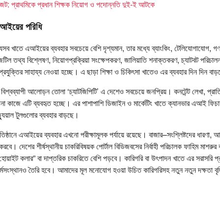
 জট: প্রাথমিকে প্রধান শিক্ষক নিয়োগ ও পদোন্নতি দুই-ই আটকে
 এআইয়ের পরিধি
যেসব খাতে এআইয়ের ব্যবহার সবচেয়ে বেশি দৃশ্যমান, তার মধ্যে ব্যাংকিং, টেলিযোগাযোগ, গণ
টিল তথ্য বিশ্লেষণ, নিয়োগপ্রক্রিয়া সংক্ষেপকরণ, জালিয়াতি শনাক্তকরণ, চ্যাটবট পরিচালনা,
প্রযুক্তির সাহায্য নেওয়া হচ্ছে। এ ছাড়া শিক্ষা ও চিকিৎসা খাতেও এর ব্যবহার দিন দিন বা
যে বিশ্বব্যাপী আলোড়ন তোলা ‘চ্যাটজিপিটি’ এ দেশেও সবচেয়ে জনপ্রিয়। কনটেন্ট লেখা, প্রাতি
না কাজে এটি ব্যবহৃত হচ্ছে। এর পাশাপাশি ডিজাইন ও মার্কেটিং খাতে ক্যানভার এআই ফিচা
্যুয়াল টুলগুলোর ব্যবহার বাড়ছে।
িষ্ঠানে এআইয়ের ব্যবহার এখনো পরীক্ষামূলক পর্যায়ে রয়েছে। বাজার–সংশ্লিষ্টদের ধারণা, 
রবে। দেশের শীর্ষস্থানীয় চাকরিবিষয়ক পোর্টাল বিডিজবসের নির্বাহী পরিচালক ফাহিম মাশরু
হোয়াইট কলার” বা দাপ্তরিক চাকরিতে বেশি পড়বে। কারিগরি বা উৎপাদন খাতে এর সরাসরি
মসংস্থানও তৈরি হবে। আমাদের মূল মনোযোগ হওয়া উচিত কারিগরিসহ নতুন নতুন দক্ষতা ব