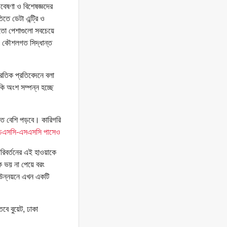
গবেষণা ও বিশেষজ্ঞদের
তে ডেটা এন্ট্রি ও
র মতো পেশাগুলো সবচেয়ে
এবং কৌশলগত সিদ্ধান্ত
রতিক প্রতিবেদনে বলা
 অংশ সম্পন্ন হচ্ছে
িতে বেশি পড়বে। কারিগরি
এইচএসসি-এসএসসি পাসেও
রিবর্তনের এই হাওয়াকে
 ভয় না পেয়ে বরং
া উন্নয়নে এখন একটি
বে বুয়েট, ঢাকা