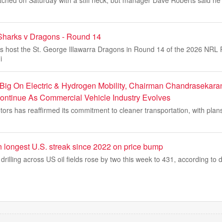
Sharks v Dragons - Round 14
s host the St. George Illawarra Dragons in Round 14 of the 2026 NRL 
i
 Big On Electric & Hydrogen Mobility, Chairman Chandrasekara
ontinue As Commercial Vehicle Industry Evolves
ors has reaffirmed its commitment to cleaner transportation, with plan
s in longest U.S. streak since 2022 on price bump
drilling across US oil fields rose by two this week to 431, according to 