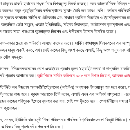
রণে মানুষের চাকরি হারানোর শঙ্কা নিয়ে বিশ্বজুড়ে বিতর্ক রয়েছে। তবে আন্তর্জাতিক বিভিন্ন 
 কমলেও নতুন প্রযুক্তিনির্ভর কর্মসংস্থানের সুযোগ তৈরি হবে আরও বেশি। বর্তমান পরিস্থিতি
থমিক স্তরের কাস্টমার সার্ভিস বা টেলিকলার এবং সাধারণ গ্রাফিক ডিজাইন ও ট্রান্সক্রিপশনে
। অন্যদিকে ডেটা সায়েন্স, এআই ইঞ্জিনিয়ারিং, সাইবার নিরাপত্তা, অটোমেশন ব্যবস্থাপনা 
ল কাজের মতো খাতগুলো তুলনামূলক নিরাপদ এবং উদীয়মান হিসেবে বিবেচিত হচ্ছে।
 কমা-বাড়ার চেয়ে বড় পরিবর্তন আসছে কাজের ধরনে। মার্কিন গণমাধ্যম সিএনএনের এক সাম্প্
জন মানুষ একাই করত, এখন সেই কাজের কিছু অংশ করছে এআই, কিছু অংশ মানুষ এবং বাকি
ুলসের যৌথ সমন্বয়ে।
ী পরিচালক, বিডিজবসআমাদের দেশে এআইয়ের প্রভাব মূলত ‘হোয়াইট কলার’ বা দাপ্তরিক চাকর
াসরি প্রভাব আপাতত কম।
জুডিশিয়াল সার্ভিস কমিশনে ৯৬৮ পদে বিশাল নিয়োগ, আবেদন 
নস্টিটিউট অব বিজনেস অ্যাডমিনিস্ট্রেশনের (আইবিএ) অধ্যাপক রিদওয়ানুল হক মনে করেন, প
ুদ্ধিমানের কাজ হবে। প্রথম আলোকে তিনি বলেন, এআই এখন এক অনিবার্য বাস্তবতা। একে
নিজের কাজের পরিপূরক হিসেবে ব্যবহার করা যায়, সেই পথ খুঁজতে হবে। পেশাজীবীদের দক্ষত
যোগ প্রয়োজন।
সদস্য, ইউজিসি বাজারমুখী শিক্ষা পরিকল্পনায় পাবলিক বিশ্ববিদ্যালয়গুলো কিছুটা পিছিয়ে। ত
বি এ বিষয়ে কিছু প্রশংসনীয় পদক্ষেপ নিয়েছে।