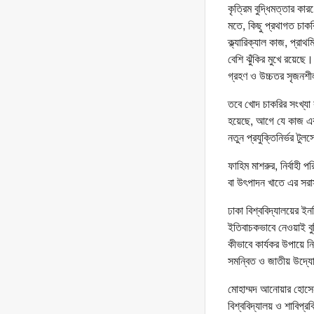
কৃত্রিম বুদ্ধিমত্তার কা
মতে, কিছু প্রথাগত চাকরি
ক্ল্যারিক্যাল কাজ, প্রা
বেশি ঝুঁকির মুখে রয়েছে
গ্রহণ ও উচ্চতর সৃজনশী
তবে খোদ চাকরির সংখ্যা
হয়েছে, আগে যে কাজ এক
নতুন প্রযুক্তিনির্ভর ট
ফাহিম মাশরুর, নির্বাহ
বা উৎপাদন খাতে এর সর
ঢাকা বিশ্ববিদ্যালয়ের ই
ইতিবাচকভাবে নেওয়াই ব
কীভাবে কার্যকর উপায়ে 
সমন্বিত ও জাতীয় উদ্
মোহাম্মদ আনোয়ার হোসেন, 
বিশ্ববিদ্যালয় ও শাবিপ্র