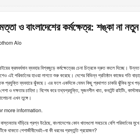
ধিমত্তা ও বাংলাদেশের কর্মক্ষেত্র: শঙ্কা না নতুন
othom Alo
এআইয়ের ক্রমবর্ধমান ব্যবহার বিশ্বজুড়ে কর্মক্ষেত্রের চেনা চিত্রকে দ্রুত বদলে দিচ্ছে। উন্
েশেও এই পরিবর্তনের হাওয়া লাগতে শুরু করেছে। দেশের বিভিন্ন প্রতিষ্ঠান কাজের গতি বাড়া
প্রযুক্তি ব্যবহারে ঝুঁকছে। এর ফলে একদিকে যেমন কিছু প্রথাগত চাকরি ঝুঁকির মুখে পড়
ের পেশা ও দক্ষতার চাহিদা। বিশেষ করে তথ্যপ্রযুক্তি, সৃজনশীল খাত, কনটেন্ট রাইটিং, কাস্টম
লোচনা এখন তুঙ্গে।
or more information.
বাস্তবতায় দাঁড়িয়ে প্রশ্ন উঠেছে, বাংলাদেশের কোন খাতগুলো সবচেয়ে বেশি পরিবর্তনের মু
টিকে থাকতে পেশাজীবীদেরই–বা কী ধরনের প্রস্তুতি প্রয়োজন?