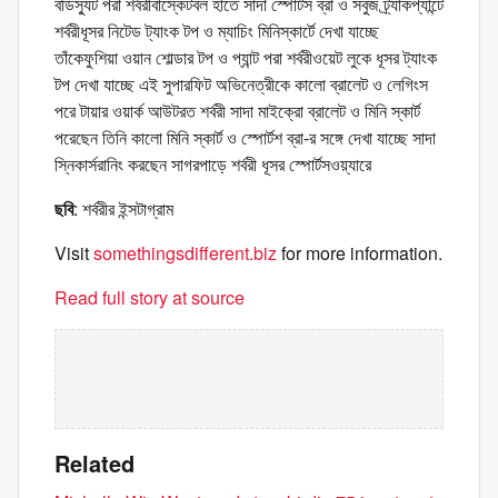
বডিস্যুট পরা শর্বরীবাস্কেটবল হাতে সাদা স্পোর্টস ব্রা ও সবুজ ট্র্যাকপ্যান্টে
শর্বরীধূসর নিটেড ট্যাংক টপ ও ম্যাচিং মিনিস্কার্টে দেখা যাচ্ছে
তাঁকেফুশিয়া ওয়ান শোল্ডার টপ ও প্যান্ট পরা শর্বরীওয়েট লুকে ধূসর ট্যাংক
টপ দেখা যাচ্ছে এই সুপারফিট অভিনেত্রীকে কালো ব্রালেট ও লেগিংস
পরে টায়ার ওয়ার্ক আউটরত শর্বরী সাদা মাইক্রো ব্রালেট ও মিনি স্কার্ট
পরেছেন তিনি কালো মিনি স্কার্ট ও স্পোর্টশ ব্রা-র সঙ্গে দেখা যাচ্ছে সাদা
স্নিকার্সরানিং করছেন সাগরপাড়ে শর্বরী ধূসর স্পোর্টসওয়্যারে
ছবি
: শর্বরীর ইন্সটাগ্রাম
Visit
somethingsdifferent.biz
for more information.
Read full story at source
Related