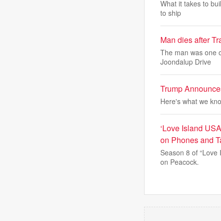
What it takes to bui
to ship
Man dies after Tr
The man was one of 
Joondalup Drive
Trump Announces ‘
Here's what we know
‘Love Island USA
on Phones and T
Season 8 of “Love I
on Peacock.