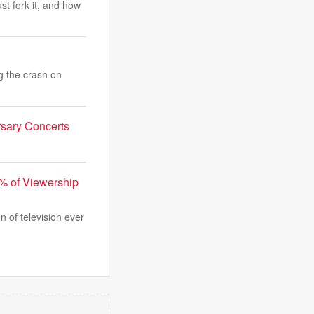
st fork it, and how
g the crash on
ersary Concerts
% of Viewership
 of television ever