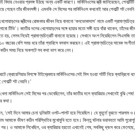
 বিদায় নেওয়ার প্রসঙ্গ উঠছে অন্য একটি কারণে। মার্কিনিওসের স্ত্রী জানিয়েছেন, পেনাল্টিট
দিয়ে গেছেন তাঁর জীবনসঙ্গী। এমনকি সে মিসের পর মার্কিনিওস কখনোই আর পেনাল্টি শট নেনন
 খেলোয়াড়দের স্ত্রীদের রোজকার জীবন নিয়ে বানানো ‘কনভোকাদাস’ নামে একটি প্রামাণ্যচিত্
্লোবো টিভি’। জাতীয় দলের খেলোয়াড়দের সঙ্গে ছায়ার মতো সঙ্গী হয়ে যাঁরা থাকেন, তাঁদের জ
ি হতে হয়, সেসব নিয়েই প্রামাণ্যচিত্রটি বানানো হয়েছে। সেখানে অংশ নিয়েছিলেন পিএসজি তার
ো। ১০ বছরের বেশি সময় ধরে তাঁরা প্যারিসে বসবাস করছেন। এই প্রামাণ্যচিত্রে সাবেক সংগীতশিল
েই কঠিন সময় নিয়ে অকপটে সব কথা ভাগ করে নেন।
ে ক্রোয়েশিয়ার বিপক্ষে টাইব্রেকারে মার্কিনিওসের সেই মিস হওয়া শটটি নিয়ে ক্যাব্রিনো ব
 পেনাল্টি শট নেয়নি।’
া মার্কিনিওস সেই মিসের পর ভেবেছিলেন, তাঁর জাতীয় দলে ক্যারিয়ার সেখানেই বুঝি শেষ! খুদ
ার কথা।
ছেন, ‘সেই দিনে আমার চেনা দুনিয়াটা ওলট–পালট হয়ে গিয়েছিল। যে মুহূর্তে বুঝতে পারলাম ও (
 আমাকে ভীষণ কঠিন পরিস্থিতির মুখোমুখি হতে হবে। কিন্তু ঘটনার ভয়াবহতা আমি পুরোপু
ার পর। ও আমাকে লিখেছিল, ওর ক্যারিয়ার হয়তো এখানেই শেষ, সবকিছু ধ্বংস করে ফেলেছে, 