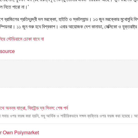
লে নিতে পারো না।’
ুপে ব্রাজিলের প্রতিদ্বন্দ্বী দল মরক্কো, হাইতি ও স্কটল্যান্ড। ১৩ জুন মরক্কোর মুখোমুখি ব
্যাম্পিয়নরা। ১১ জুন শুরু হবে বিশ্বকাপ। এবার আয়োজক দেশ কানাডা, মেক্সিকো ও যুক্তরাষ্ট্
িয়ে স্টেডিয়ামে ঢোকা যাবে না
t source
ে অনন্য যাত্রা, বিহাইন্ড দ্য সিনস: শেষ পর্ব
 সবার ওপর ফরজ করা হয়নি, শুধু আর্থিক ও শারীরিকভাবে সক্ষম ব্যক্তির ওপর ফরজ করা হয়েছে। আম
ur Own Polymarket