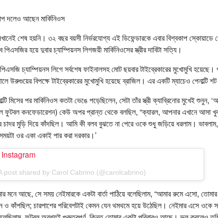
কাপ দলেও আছেন মার্কিনিওস
 সেখানেই শেষ হয়নি। ৩২ বছর বয়সী নির্ভরযোগ্য এই ডিফেন্ডারকে এবার বিশ্বকাপ স্কোয়াডে 
পিএসজির হয়ে দুবার চ্যাম্পিয়নস লিগজয়ী মার্কিনিওসের স্ত্রীর দাবিটা সত্যি।
 পিএসজি চ্যাম্পিয়নস লিগে সর্বশেষ ফাইনালসহ মোট ছয়বার টাইব্রেকারের মুখোমুখি হয়েছে
লে উরুগুয়ের বিপক্ষে টাইব্রেকারের মুখোমুখি হয়েছে ব্রাজিল। এর একটি ম্যাচেও পেনাল্টি শট
টি মিসের পর মার্কিনিওস কতটা ভেঙে পড়েছিলেন, সেটা তাঁর স্ত্রী ক্যাব্রিনোর মুখেই শুনুন
িল ফুটবল কনফেডারেশন) কেউ অপর প্রান্ত থেকে বলছিল, “ক্যারল, আপনার এখানে আসা খুব
ার চাদর মুড়ি দিয়ে কাঁদছিল। আমি কী বলব বুঝতে না পেরে ওকে শুধু জড়িয়ে ধরলাম। ভাবলাম, এ 
সময়টা ওর একা একাই পার করা দরকার।’
n Instagram
A post shared by Carol Cabrino (@carolcabrino)
আমার মনে আছে, সে সময় নেইমারকে একটা বার্তা পাঠিয়ে বলেছিলাম, “আমার রুমে এসো, তোমার ব
ও কাঁপছিল; চারপাশের পরিবেশটাই কেমন যেন থমথমে হয়ে উঠেছিল। নেইমার এসে ওকে সান্ত
লেছিলাম, ফুটবল অবশ্যই গুরুত্বপূর্ণ, কিন্তু তোমার একটা পরিবারও আছে। ভুল করলেও তুম