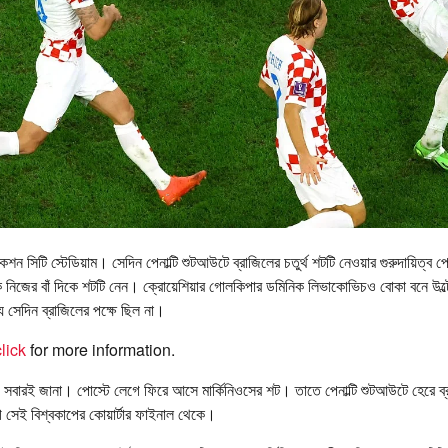
শন সিটি স্টেডিয়াম। সেদিন পেনাল্টি শুটআউটে ব্রাজিলের চতুর্থ শটটি নেওয়ার গুরুদায়িত্ব 
যাক নিজের বাঁ দিকে শটটি নেন। ক্রোয়েশিয়ার গোলকিপার ডমিনিক লিভাকোভিচও বোকা বনে উল্
য সেদিন ব্রাজিলের পক্ষে ছিল না।
lick
for more information.
 সবারই জানা। পোস্টে লেগে ফিরে আসে মার্কিনিওসের শট। তাতে পেনাল্টি শুটআউটে হেরে ব
সেই বিশ্বকাপের কোয়ার্টার ফাইনাল থেকে।