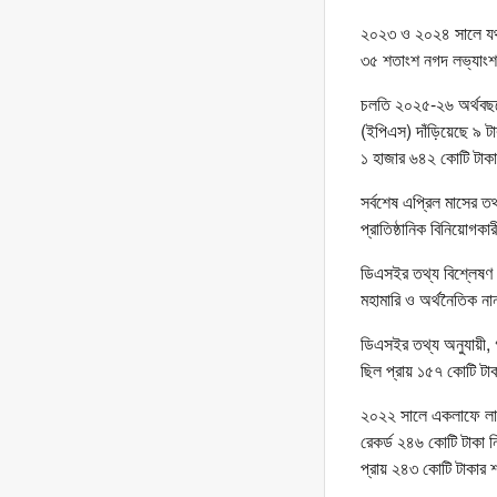
২০২৩ ও ২০২৪ সালে যথা
৩৫ শতাংশ নগদ লভ্যাংশ
চলতি ২০২৫-২৬ অর্থবছরে
(ইপিএস) দাঁড়িয়েছে ৯ টা
১ হাজার ৬৪২ কোটি টাক
সর্বশেষ এপ্রিল মাসের 
প্রাতিষ্ঠানিক বিনিয়োগ
ডিএসইর তথ্য বিশ্লেষণ ক
মহামারি ও অর্থনৈতিক না
ডিএসইর তথ্য অনুযায়ী, গ
ছিল প্রায় ১৫৭ কোটি টা
২০২২ সালে একলাফে লা
রেকর্ড ২৪৬ কোটি টাকা ন
প্রায় ২৪৩ কোটি টাকার 