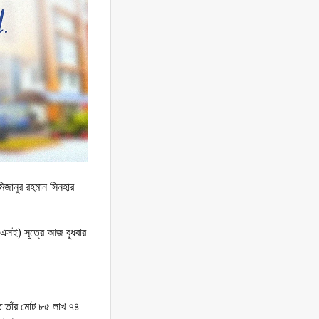
িজানুর রহমান সিনহার
ডিএসই) সূত্রে আজ বুধবার
ে তাঁর মোট ৮৫ লাখ ৭৪