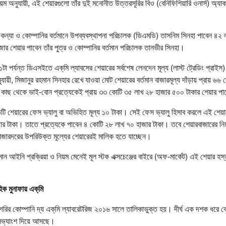
ম অনুযায়ী, এই শেয়ারগুলো তাঁর দুই মনোনীত উত্তরসূরির বিও (বেনিফিশিয়ারি ওনার্স) অ্যাকাউ
 কন্যা ও কোম্পানির বর্তমানে উপব্যবস্থাপনা পরিচালক (ডিএমডি) তাসনিম সিনহা পাবেন ৪২
র শেয়ার পাবেন তাঁর পুত্র ও কোম্পানির বর্তমান পরিচালক তানভীর সিনহা।
া পর্যন্ত ডিএসইতে এক্‌মি ল্যাবসের শেয়ারের সর্বশেষ লেনদেন মূল্য (লাস্ট ট্রেডিং প্রাই
ায়ী, মিজানুর রহমান সিনহার রেখে যাওয়া মোট শেয়ারের বর্তমান বাজারমূল্য দাঁড়ায় প্রায় ৬
র কাছ থেকে ভাই-বোন প্রত্যেকেই প্রায় ৩৩ কোটি ৩৫ লাখ ২৮ হাজার ৫০০ টাকার শেয়ার পা
িটি শেয়ারের ফেস ভ্যালু বা অভিহিত মূল্য ১০ টাকা। সেই ফেস ভ্যালু হিসাব করলে এই শেয়া
র টাকা। তাতে প্রত্যেকে পাবেন ৪ কোটি ২৮ লাখ ৭০ হাজার টাকা। তবে শেয়ারবাজারের নিয়
 বাজারদরের উপরিউক্ত মূল্যের শেয়ারেরই মালিক হতে যাচ্ছেন।
ান আইনি প্রক্রিয়া ও নিয়ম মেনেই মূল স্টক এক্সচেঞ্জের বাইরে (অফ-মার্কেট) এই শেয়ার হস্ত
িক মুনাফায় এক্‌মি
াগরির কোম্পানি দ্য এক্‌মি ল্যাবরেটরিজ ২০১৬ সালে তালিকাভুক্ত হয়। দীর্ঘ এক দশক ধরে কো
লভ্যাংশ দিয়ে আসছে।