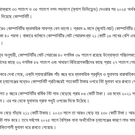
ক্রমে ৩৩ শতাংশ ও ৩৫ শতাংশ নগদ লভ্যাংশ (ক্যাশ ডিভিডেন্ড) দেওয়ার পর ২০২৫ অর্থব
 দিয়েছে কোম্পানিটি।
ও কোম্পানিটির ব্যবসায়িক সাফল্য বেশ ভালো। প্রথম ৯ মাসে (জুলাই-মার্চ) কোম্পানিটির
কা ৪০ পয়সা। বাজারে বর্তমানে কোম্পানিটির মোট শেয়ারসংখ্যা ২১ কোটি ১৬ লাখের বেশি এবং
া।
তথ্য অনুযায়ী, কোম্পানিটির মোট শেয়ারের ৪০ দশমিক ৩৯ শতাংশ রয়েছে উদ্যোক্তা পরিচাল
কারীদের কাছে ৩২ দশমিক ৫৯ শতাংশ এবং সাধারণ বিনিয়োগকারীদের কাছে প্রায় ২৭ শতাংশ শে
রে দেখা গেছে, এক্‌মি ল্যাবরেটরিজ পাঁচ বছর ধরে ব্যবসায়িক প্রবৃদ্ধি ও মুনাফায় ধারাবাহ
না চ্যালেঞ্জের মধ্যেও কোম্পানিটি প্রতিবছরই শতকোটি টাকার ওপরে নিট মুনাফা ধরে রাখতে 
ত ৫ বছরে কোম্পানিটির বার্ষিক নিট লাভ বেড়েছে প্রায় ৮৬ কোটি টাকা। এর মধ্যে ২০২১ সা
কা। এর পর থেকে মুনাফার গ্রাফ শুধুই ওপরের দিকে উঠেছে।
ভ বেড়ে দাঁড়ায় ২১১ কোটি টাকায়। ২০২৩ সালে তা আরও বেড়ে হয় ২৩০ কোটি টাকা। আর 
িট লাভ করে। তবে সর্বশেষ ২০২৫ সালে বৈশ্বিক নানা অর্থনৈতিক চ্যালেঞ্জের কারণে লাভ সা
শক্তিশালী মুনাফা ধরে রাখতে পেরেছে।