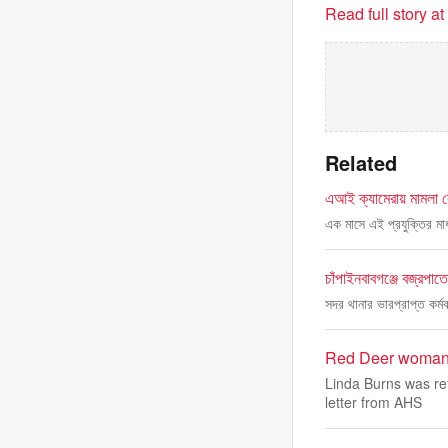
Read full story a
Related
এআই ক্যামেরায় মামলা 
এক মাসে এই প্রযুক্তির মা
চাঁপাইনবাবগঞ্জে বজ্রপাত
সদর থানার ভারপ্রাপ্ত কর্ম
Red Deer woman’s
Linda Burns was re
letter from AHS