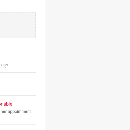
র মুখে
onable’
t her appointment