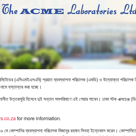
 লিমিটেডের (এসিএমইএলএবি) প্রয়াত ব্যবস্থাপনা পরিচালক (এমডি) ও উদ্যোক্তা পরিচালক ম
 নামে হস্তান্তর করা হচ্ছে।
নোনীত উত্তরসূরি হিসেবে দুই সন্তান সমপরিমাণে এই শেয়ার পাবেন। ঢাকা স্টক এক্সচেঞ্জ (
s.co.za
for more information.
 মে কোম্পানির ব্যবস্থাপনা পরিচালক মিজানুর রহমান সিনহা ইন্তেকাল করেন। কোম্পানিত