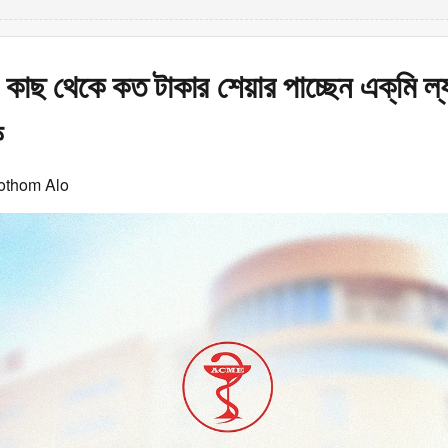
র কাছ থেকে কত টাকার শেয়ার পাচ্ছেন এক্‌মি ল্
ক
othom Alo