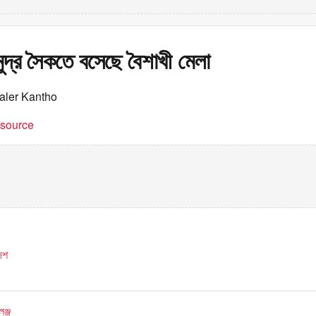
মুদ্র সৈকতে বসেছে বৈশাখী মেলা
aler Kantho
t source
দেশ
েঞ্জ