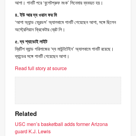
আশা। গানটি পরে ‘বুলেটপ্রুফ মংক’ সিনেমায় ব্যবহৃত হয়।
৪. ইউ আর দ্য ওয়ান ফর মি
‘আশা অ্যান্ড ফ্রেন্ডস’ অ্যালবামে গানটি গেয়েছেন আশা, সঙ্গে ছিলেন
অস্ট্রেলিয়ান ক্রিকেটার ব্রেট লি।
৫. দ্য শ্যাডোই লাইট
ব্রিটিশ ব্যান্ড গরিলাজের ‘দ্য মাউন্টটেইন’ অ্যালবামে গানটি রয়েছে।
ব্যান্ডের সঙ্গে গানটি গেয়েছেন আশা।
Read full story at source
Related
USC men’s basketball adds former Arizona
guard K.J. Lewis