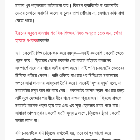
ঢাকনা খুব শক্তভাবে আটকানো যায়। কিচেন ক্যাবিনেট বা আলমারির
ভেতর যেখানে সরাসরি আলো বা চুলার তাপ পৌঁছায় না, সেখানে কফি রাখা
যেতে পারে।
ইরানের স্কুলে হামলায় শতাধিক শিশুসহ নিহত অন্তত ১৫৩ জন, খোঁড়া
হয়েছে গণকবর
চকলেট
৭। চকলেট: শিশু থেকে শুরু করে বয়স্ক—সবাই কমবেশি চকলেট খেতে
পছন্দ করে। ফ্রিজের থেকে চকলেট বের করলে বাইরের বাতাসের
সংস্পর্শে এসে এর গায়ে জলীয় বাষ্প জমে। এই পানি চকলেটের ভেতরের
চিনিকে গলিয়ে ফেলে। পানি শুকিয়ে যাওয়ার পর চিনিগুলো চকলেটের
ওপরে সাদা দানাদার আস্তরণ তৈরি করে। একেই ‘সুগার ব্লুম’ বলে, যা
চকলেটের মসৃণ ভাব নষ্ট করে দেয়। চকলেটের আসল স্বাদ পাওয়ার জন্য
এটি মুখে দেওয়ার পর ধীরে ধীরে গলে যাওয়া প্রয়োজন। ফ্রিজে রাখলে
চকলেট অনেক শক্ত হয়ে যায় এবং এর সূক্ষ্ম ফ্লেভার ঢাকা পড়ে যায়।
সাধারণ তাপমাত্রার চকলেট যতটা সুস্বাদু লাগে, ফ্রিজের ঠান্ডা চকলেট
ততটা লাগে না।
যদি চকলেটকে যদি ফ্রিজে রাখতেই হয়, তবে তা খুব ভালো করে