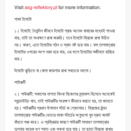
Visit
asg-reflektory.pl
for more information.
পাকা টমেটো
১। টমেটো: দৈনন্দিন জীবনে টমেটো প্রায় অনেক খাবারের মধ্যেই পাওয়া
যায়, তাই তা সংরক্ষণে রাখা জরুরি। তবে টমেটো ফ্রিজে রাখা উচিত
নয়। কারণ, এতে টমেটোর গঠন ও স্বাদ নষ্ট হয়ে যায়। কম তাপমাত্রায়
টমেটোর ওপরের অংশ নরম হয়ে যায়, এর ফলে টমেটোর সজীবতা হারিয়ে
যায়।
টমেটো ঝুড়িতে বা খোলা জায়গায় রাখা সবচেয়ে ভালো।
পাউরুটি
২। পাউরুটি: সকালের নাশতা কিংবা বিকেলের স্ন্যাকস হিসেবে অনেকেই
স্যান্ডউইচ খান, তাই পাউরুটির সংরক্ষণ কীভাবে করতে হয়, তা জানতে
হয়। পাউরুটির প্রধান উপাদান স্টার্চ বা শ্বেতসার। ফ্রিজের ঠান্ডা
তাপমাত্রায় পাউরুটির ভেতরে থাকা স্টার্চের অণুগুলো খুব দ্রুত জমাট
বাঁধতে শুরু করে। এ প্রক্রিয়ার কারণে পাউরুটি সাধারণ তাপমাত্রার
তুলনায় কয়েক গুণ শক্ত এবং শুকনা হয়ে যায়। তা ছাড়া ফ্রিজে রাখার