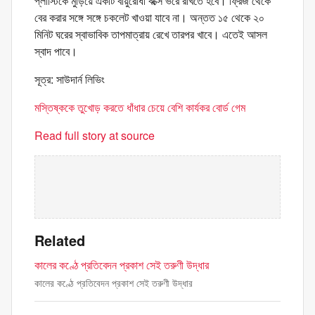
প্লাস্টিকে মুড়িয়ে একটি বায়ুরোধী বক্সে ভরে রাখতে হবে। ফ্রিজ থেকে
বের করার সঙ্গে সঙ্গে চকলেট খাওয়া যাবে না। অন্তত ১৫ থেকে ২০
মিনিট ঘরের স্বাভাবিক তাপমাত্রায় রেখে তারপর খাবে। এতেই আসল
স্বাদ পাবে।
সূত্র: সাউদার্ন লিভিং
মস্তিষ্ককে তুখোড় করতে ধাঁধার চেয়ে বেশি কার্যকর বোর্ড গেম
Read full story at source
Related
কালের কণ্ঠে প্রতিবেদন প্রকাশ সেই তরুণী উদ্ধার
কালের কণ্ঠে প্রতিবেদন প্রকাশ সেই তরুণী উদ্ধার