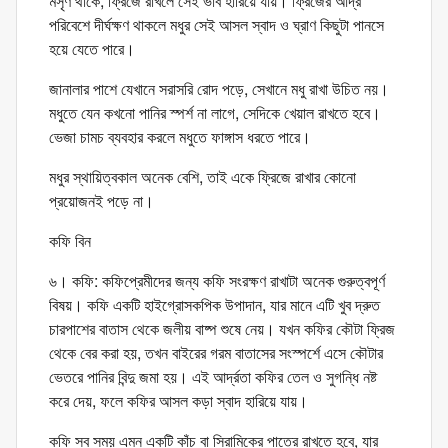
মসৃণ থাকে, ফ্রিজে রাখলে সেই ভাব হারিয়ে যায়। ফ্রিজের আর্দ্র
পরিবেশে দীর্ঘক্ষণ থাকলে মধুর সেই আসল স্বাদ ও ঘ্রাণ কিছুটা পানসে
হয়ে যেতে পারে।
জানালার পাশে যেখানে সরাসরি রোদ পড়ে, সেখানে মধু রাখা উচিত নয়।
মধুতে যেন কখনো পানির স্পর্শ না লাগে, সেদিকে খেয়াল রাখতে হবে।
ভেজা চামচ ব্যবহার করলে মধুতে ফাঙ্গাস ধরতে পারে।
মধুর স্থায়িত্বকাল অনেক বেশি, তাই একে ফ্রিজে রাখার কোনো
প্রয়োজনই পড়ে না।
কফি বিন
৬। কফি: কফিপ্রেমীদের জন্য কফি সংরক্ষণ রাখাটা অনেক গুরুত্বপূর্ণ
বিষয়। কফি একটি হাইগ্রোসকপিক উপাদান, যার মানে এটি খুব দ্রুত
চারপাশের বাতাস থেকে জলীয় বাষ্প শুষে নেয়। যখন কফির কৌটা ফ্রিজ
থেকে বের করা হয়, তখন বাইরের গরম বাতাসের সংস্পর্শে এসে কৌটার
ভেতরে পানির বিন্দু জমা হয়। এই আর্দ্রতা কফির তেল ও সুগন্ধি নষ্ট
করে দেয়, ফলে কফির আসল কড়া স্বাদ হারিয়ে যায়।
কফি সব সময় এমন একটি কাঁচ বা সিরামিকের পাত্রে রাখতে হবে, যার